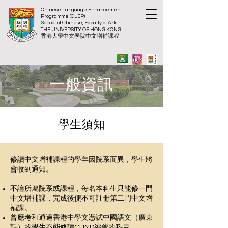
Chinese Language Enhancement
Programme (CLEP)
School of Chinese, Faculty of Arts
THE UNIVERSITY OF HON
G KONG
​香港大
學中文學院中文增補
課程
一般資訊
學生須知
修讀中文增補課程的學年因院系而異，學生將
會收到通知。
不論所屬院系或課程，每名本科生只能修一門
中文增補課，完成後便不可註冊第二門中文增
補課。
曾應考和通過香港中學文憑試中國語文（廣東
話）的學生不能修讀CUND編號的科目。